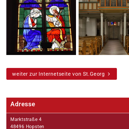
weiter zur Internetseite von St.Georg
Pastoralteam
Leitungsteam
Adresse
Marktstraße 4
48496 Hopsten