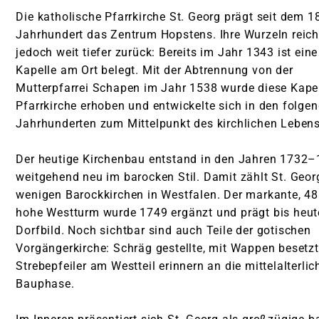
Die katholische Pfarrkirche St. Georg prägt seit dem 1
Jahrhundert das Zentrum Hopstens. Ihre Wurzeln reic
Pfarrkirche St. Agatha Mettingen
jedoch weit tiefer zurück: Bereits im Jahr 1343 ist eine
Kirche St. Mariä-Himmelfahrt Schlickelde
Kapelle am Ort belegt. Mit der Abtrennung von der
Mutterpfarrei Schapen im Jahr 1538 wurde diese Kapel
Kapelle im St. Elisabeth Hospital
Pfarrkirche erhoben und entwickelte sich in den folge
Pfarrkirche St. Georg Hopsten
Jahrhunderten zum Mittelpunkt des kirchlichen Lebens
Wallfahrtskapelle St. Anna Hopsten
Der heutige Kirchenbau entstand in den Jahren 1732
weitgehend neu im barocken Stil. Damit zählt St. Geor
Pfarrkirche St. Peter und Paul Halverde
wenigen Barockkirchen in Westfalen. Der markante, 48
Pfarrkirche St. Dionysius Recke
hohe Westturm wurde 1749 ergänzt und prägt bis heut
Dorfbild. Noch sichtbar sind auch Teile der gotischen
Kirche St. Philippus und Jacobus Steinbeck
Vorgängerkirche: Schräg gestellte, mit Wappen besetz
Pfarrkirche St. Margaretha Westerkappeln
Strebepfeiler am Westteil erinnern an die mittelalterlic
Bauphase.
Kirche St. Hedwig Lotte
Kirche St. Franziskus Wersen