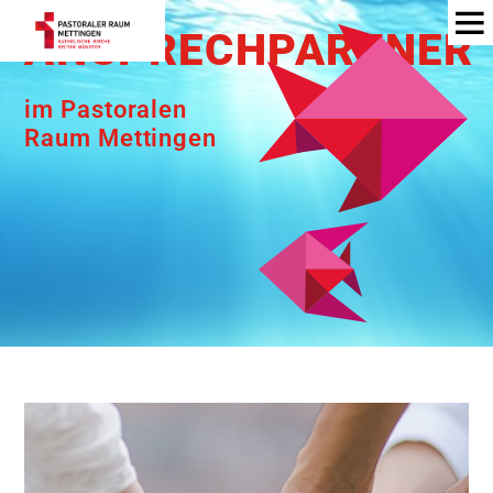
ANSPRECHPARTNER
im Pastoralen
Raum Mettingen
Pfarrkirche St. Agatha Mettingen
Kirche St. Mariä-Himmelfahrt
Schlickelde
Kapelle im St. Elisabeth Hospital
Pfarrkirche St. Georg Hopsten