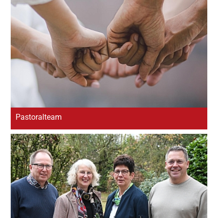
Wallfahrtskapelle St. Anna Hopsten
Pfarrkirche St. Peter und Paul
Halverde
Pfarrkirche St. Dionysius Recke
Kirche St. Philippus und Jacobus
Steinbeck
Pfarrkirche St. Margaretha
Pastoralteam
Westerkappeln
Kirche St. Hedwig Lotte
Kirche St. Franziskus Wersen
Auferstehungskapelle Langenbrück