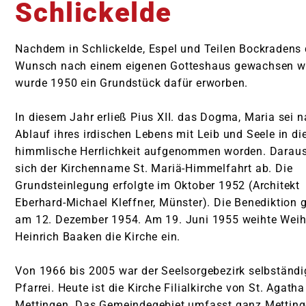
Schlickelde
Nachdem in Schlickelde, Espel und Teilen Bockradens 
Wunsch nach einem eigenen Gotteshaus gewachsen w
wurde 1950 ein Grundstück dafür erworben.
Pfarrkirche St. Agatha Mettingen
In diesem Jahr erließ Pius XII. das Dogma, Maria sei 
Kirche St. Mariä-Himmelfahrt Schlickelde
Ablauf ihres irdischen Lebens mit Leib und Seele in di
himmlische Herrlichkeit aufgenommen worden. Daraus 
Kapelle im St. Elisabeth Hospital
sich der Kirchenname St. Mariä-Himmelfahrt ab. Die
Pfarrkirche St. Georg Hopsten
Grundsteinlegung erfolgte im Oktober 1952 (Architekt
Eberhard-Michael Kleffner, Münster). Die Benediktion
Wallfahrtskapelle St. Anna Hopsten
am 12. Dezember 1954. Am 19. Juni 1955 weihte Weih
Pfarrkirche St. Peter und Paul Halverde
Heinrich Baaken die Kirche ein.
Pfarrkirche St. Dionysius Recke
Von 1966 bis 2005 war der Seelsorgebezirk selbständi
Kirche St. Philippus und Jacobus Steinbeck
Pfarrei. Heute ist die Kirche Filialkirche von St. Agatha
Mettingen. Das Gemeindegebiet umfasst ganz Metting