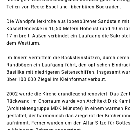
Pfarrkirche St. Margaretha Westerkappeln
Teilen von Recke-Espel und Ibbenbüren-Bockraden.
Kirche St. Hedwig Lotte
Die Wandpfeilerkirche aus Ibbenbürener Sandstein mit
Kirche St. Franziskus Wersen
Kassettendecke in 10,50 Metern Höhe ist rund 40 m la
17 m breit. Außen verbindet ein Laufgang die Sakristei
Auferstehungskapelle Langenbrück
dem Westturm.
Im Innern vermitteln die Backsteinstützen, durch deren
Rundbögen ein Laufgang führt, den optischen Eindruck
Basilika mit niedrigeren Seitenschiffen. Insgesamt wu
über 100.000 Ziegel im Kleinformat verbaut.
2002 wurde die Kirche grundlegend renoviert: Das Zen
Rückwand im Chorraum wurde von Architekt Dirk Kami
(Architektengruppe MDK Münster) in einem warmen Ro
gestaltet, der harmonisch das Ziegelrot der Kircheni
aufnimmt. Ferner wurden um den Altar Sitze für Gotte